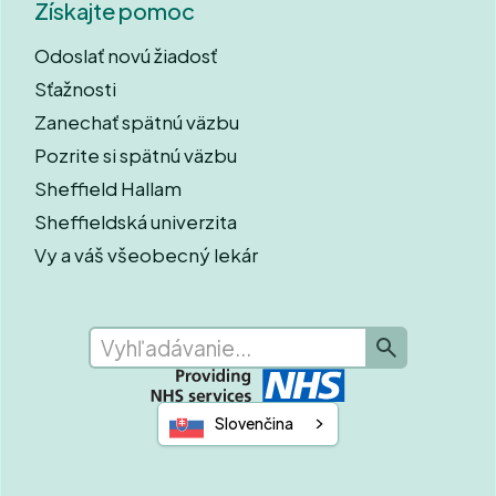
Získajte pomoc
Odoslať novú žiadosť
Sťažnosti
Zanechať spätnú väzbu
Pozrite si spätnú väzbu
Sheffield Hallam
Sheffieldská univerzita
Vy a váš všeobecný lekár
Slovenčina