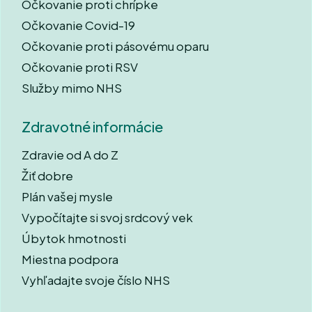
Očkovanie proti chrípke
Očkovanie Covid-19
Očkovanie proti pásovému oparu
Očkovanie proti RSV
Služby mimo NHS
Zdravotné informácie
Zdravie od A do Z
Žiť dobre
Plán vašej mysle
Vypočítajte si svoj srdcový vek
Úbytok hmotnosti
Miestna podpora
Vyhľadajte svoje číslo NHS