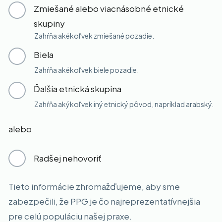
Zmiešané alebo viacnásobné etnické
skupiny
Zahŕňa akékoľvek zmiešané pozadie.
Biela
Zahŕňa akékoľvek biele pozadie.
Ďalšia etnická skupina
Zahŕňa akýkoľvek iný etnický pôvod, napríklad arabský.
alebo
Radšej nehovoriť
Tieto informácie zhromažďujeme, aby sme
zabezpečili, že PPG je čo najreprezentatívnejšia
pre celú populáciu našej praxe.