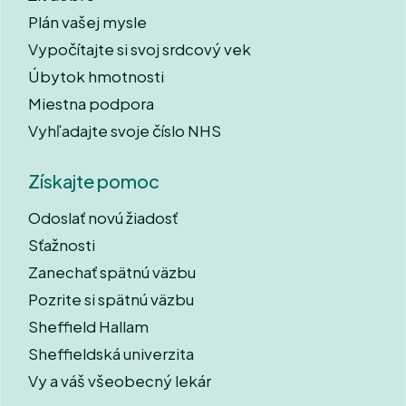
Plán vašej mysle
Vypočítajte si svoj srdcový vek
Úbytok hmotnosti
Miestna podpora
Vyhľadajte svoje číslo NHS
Získajte pomoc
Odoslať novú žiadosť
Sťažnosti
Zanechať spätnú väzbu
Pozrite si spätnú väzbu
Sheffield Hallam
Sheffieldská univerzita
Vy a váš všeobecný lekár