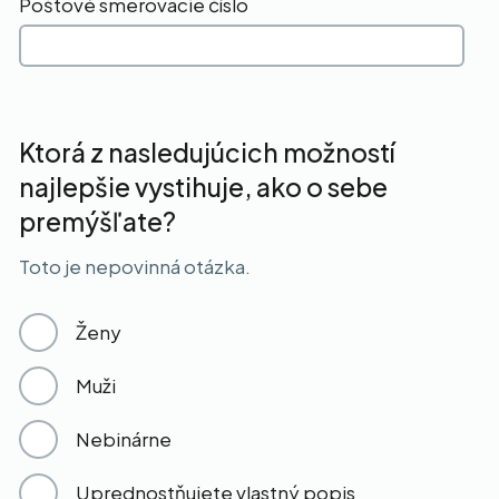
Poštové smerovacie číslo
Ktorá z nasledujúcich možností
najlepšie vystihuje, ako o sebe
premýšľate?
Toto je nepovinná otázka.
Ženy
Muži
Nebinárne
Uprednostňujete vlastný popis