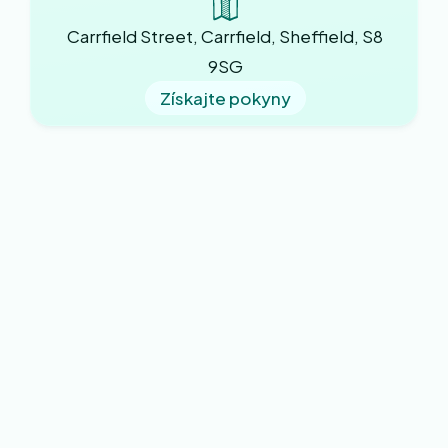
Carrfield Street, Carrfield, Sheffield, S8
9SG
Získajte pokyny
Naša prax
O nás
Noví pacienti
Novinky z praxe
Formuláre pre pacientov
Zásady
Kariéra
Kontaktujte nás