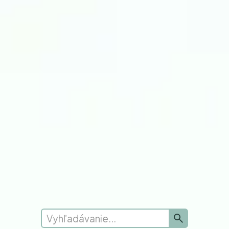
Úbytok hmotnosti
Miestna podpora
Vyhľadajte svoje číslo NHS
Získajte pomoc
Odoslať novú žiadosť
Sťažnosti
Zanechať spätnú väzbu
Pozrite si spätnú väzbu
Sheffield Hallam
Sheffieldská univerzita
Vy a váš všeobecný lekár