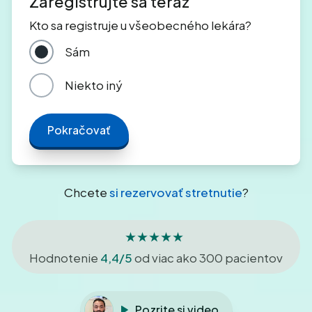
Zaregistrujte sa teraz
Kto sa registruje u všeobecného lekára?
Sám
Niekto iný
Pokračovať
Chcete
si rezervovať stretnutie
?
★★★★★
Hodnotenie
4,4/5
od viac ako 300 pacientov
Pozrite si video