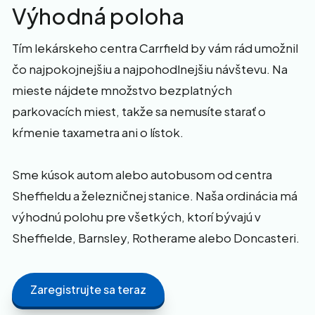
Výhodná poloha
Tím lekárskeho centra Carrfield by vám rád umožnil
čo najpokojnejšiu a najpohodlnejšiu návštevu. Na
mieste nájdete množstvo bezplatných
parkovacích miest, takže sa nemusíte starať o
kŕmenie taxametra ani o lístok.
Sme kúsok autom alebo autobusom od centra
Sheffieldu a železničnej stanice. Naša ordinácia má
výhodnú polohu pre všetkých, ktorí bývajú v
Sheffielde, Barnsley, Rotherame alebo Doncasteri.
Zaregistrujte sa teraz