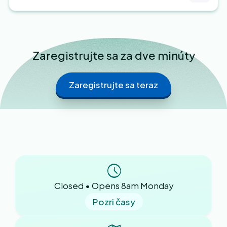
Zaregistrujte sa za dve minúty
Zaregistrujte sa teraz
ste študentom denného štúdia v
Spojenom kráľovstve dlhšie ako 6
mesiacov.
ste zaplatili imigračný zdravotný
príplatok ako súčasť poplatku za žiadosť
o vízum.
Closed • Opens 8am Monday
Pozri časy