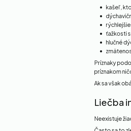
kašeľ, kt
dýchavič
rýchlejši
ťažkosti s
hlučné dý
zmätenosť
Príznaky podob
príznakom ničo
Ak sa však obá
Liečba i
Neexistuje žia
Často sa to zl