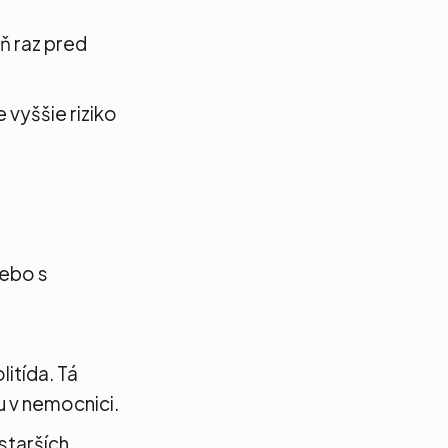
ň raz pred
 vyššie riziko
lebo s
litída. Tá
u v nemocnici.
 starších