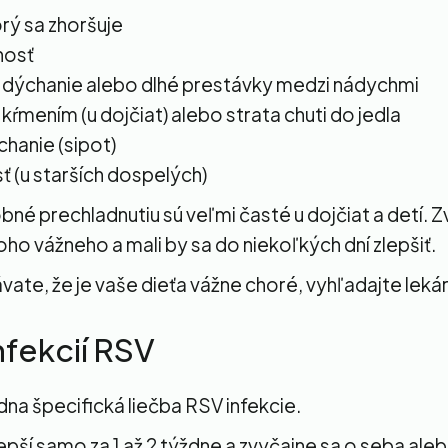
orý sa zhoršuje
nosť
e dýchanie alebo dlhé prestávky medzi nádychmi
 kŕmením (u dojčiat) alebo strata chuti do jedla
chanie (sipot)
 (u starších dospelých)
né prechladnutiu sú veľmi časté u dojčiat a detí. Z
ho vážneho a mali by sa do niekoľkých dní zlepšiť.
vate, že je vaše dieťa vážne choré, vyhľadajte lek
nfekcií RSV
dna špecifická liečba RSV infekcie.
epší samo za 1 až 2 týždne a zvyčajne sa o seba ale