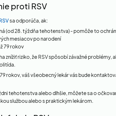
ie proti RSV
 RSV
sa odporúča, ak:
ná (od 28. týždňa tehotenstva) - pomôže to ochráni
vých mesiacov po narodení
ž 79 rokov
 znížiť riziko, že RSV spôsobí závažné problémy, a
olitída.
 79 rokov, váš všeobecný lekár vás bude kontakto
ýždni tehotenstva alebo dlhšie, môžete sa o očkova
kou službou alebo s praktickým lekárom.