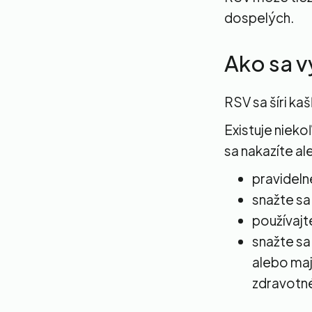
dospelých.
Ako sa v
RSV sa šíri ka
Existuje nieko
sa nakazíte al
pravideln
snažte sa
používajt
snažte sa
alebo maj
zdravotn