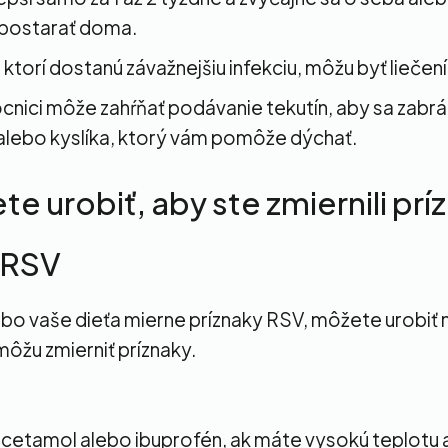
 postarať doma.
, ktorí dostanú závažnejšiu infekciu, môžu byť liečen
cnici môže zahŕňať podávanie tekutín, aby sa zabrá
 alebo kyslíka, ktorý vám pomôže dýchať.
e urobiť, aby ste zmiernili prí
 RSV
bo vaše dieťa mierne príznaky RSV, môžete urobiť 
ôžu zmierniť príznaky.
acetamol alebo ibuprofén, ak máte vysokú teplotu a 