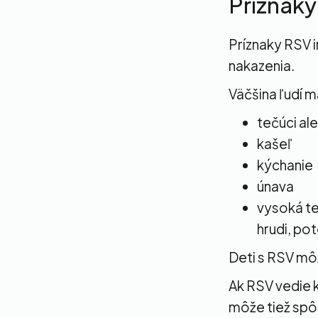
Príznaky
Príznaky RSV i
nakazenia.
Väčšina ľudí m
tečúci al
kašeľ
kýchanie
únava
vysoká te
hrudi, pot
Deti s RSV môž
Ak RSV vedie k 
môže tiež spô