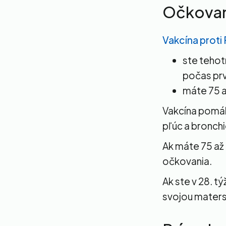
Očkovan
Vakcína proti
ste tehot
počas pr
máte 75 a
Vakcína pomáha
pľúc a bronchi
Ak máte 75 až
očkovania.
Ak ste v 28. t
svojou maters