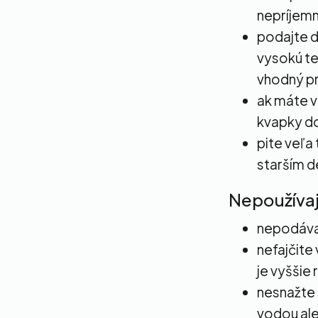
nepríjemn
podajte d
vysokú tep
vhodný pr
ak máte v
kvapky do
pite veľa
starším d
Nepoužíva
nepodávaj
nefajčite 
je vyššie 
nesnažte 
vodou ale