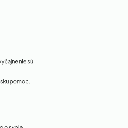
vyčajne nie sú
ársku pomoc.
bo o svoje