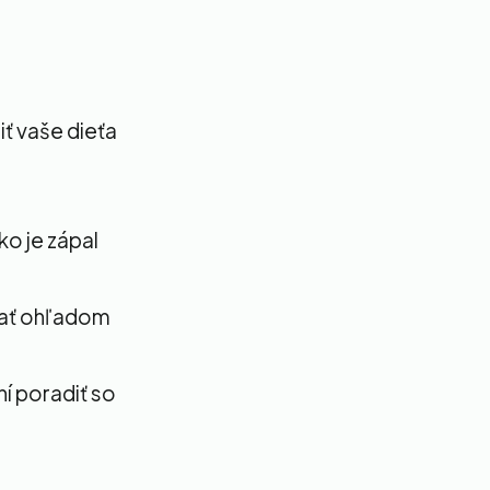
ť vaše dieťa
ko je zápal
vať ohľadom
ní poradiť so