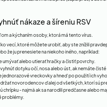
yhnúť nákaze a šíreniu RSV
šľom a kýchaním osoby, ktorá má tento vírus.
ľko vecí, ktoré môžete urobiť, aby ste znížili prav
ebo že ju prenesiete na niekoho iného, napríklad:
e umývať alebo utierať hračky a čistiť povrchy.
 vyhnúť dotyku očí, nosa alebo úst, ak nemáte čisté 
e jednorazové vreckovky a hneď po použití ich vyh
 držať novorodencov ďalej od všetkých, ktorí sú pr
ú chrípku - najmä ak sa narodili predčasne alebo ma
é problémy.