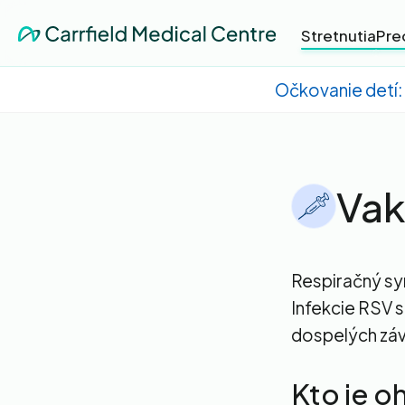
Stretnutia
Pre
Očkovanie detí: 
Vak
Respiračný syn
Infekcie RSV s
dospelých zá
Kto je o