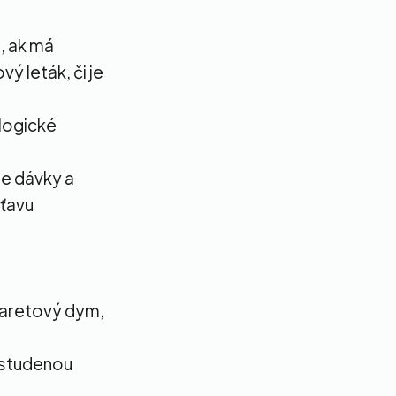
, ak má
vý leták, či je
ologické
ie dávky a
šťavu
igaretový dym,
ť studenou