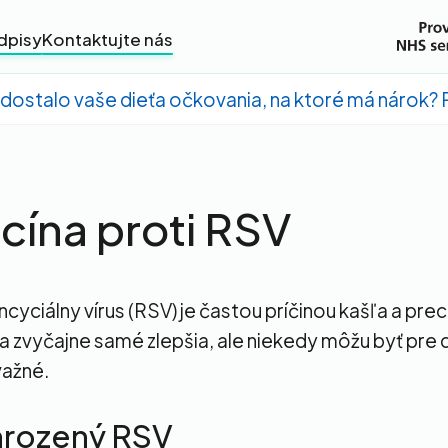
dpisy
Kontaktujte nás
dostalo vaše dieťa očkovania, na ktoré má nárok? Pr
cína proti RSV
cyciálny vírus (RSV) je častou príčinou kašľa a prec
a zvyčajne samé zlepšia, ale niekedy môžu byť pre d
važné.
hrozený RSV