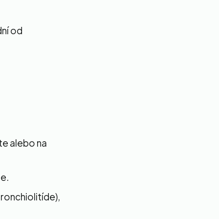
dní od
te alebo na
ne.
ronchiolitíde),