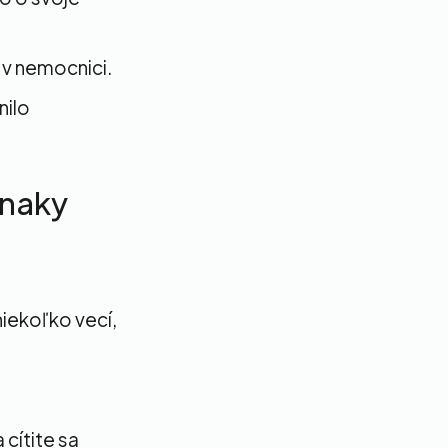
í v nemocnici.
nilo
znaky
niekoľko vecí,
cítite sa