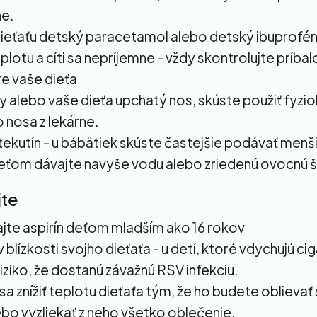
e.
ieťaťu detský paracetamol alebo detský ibuprofén
lotu a cíti sa nepríjemne - vždy skontrolujte príbalo
e vaše dieťa
y alebo vaše dieťa upchatý nos, skúste použiť fyzi
 nosa z lekárne.
 tekutín - u bábätiek skúste častejšie podávať menš
eťom dávajte navyše vodu alebo zriedenú ovocnú 
jte
te aspirín deťom mladším ako 16 rokov
v blízkosti svojho dieťaťa - u detí, ktoré vdychujú c
riziko, že dostanú závažnú RSV infekciu.
sa znížiť teplotu dieťaťa tým, že ho budete oblieva
bo vyzliekať z neho všetko oblečenie.