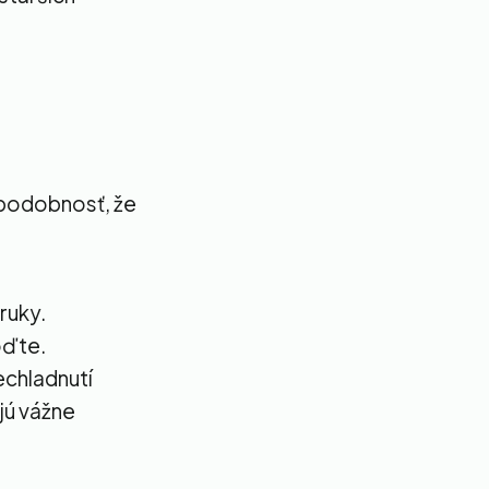
depodobnosť, že
ruky.
oďte.
echladnutí
jú vážne