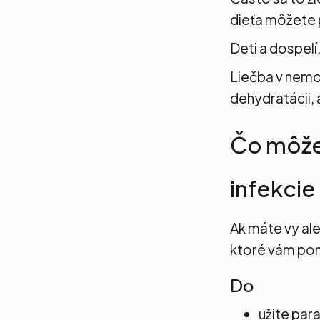
dieťa môžete
Deti a dospelí
Liečba v nemo
dehydratácii,
Čo môžet
infekcie
Ak máte vy ale
ktoré vám pom
Do
užite par