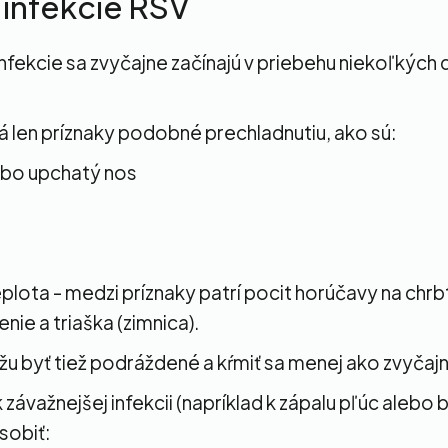
 infekcie RSV
nfekcie sa zvyčajne začínajú v priebehu niekoľkých 
á len príznaky podobné prechladnutiu, ako sú:
ebo upchatý nos
plota - medzi príznaky patrí pocit horúčavy na chrb
enie a triaška (zimnica).
u byť tiež podráždené a kŕmiť sa menej ako zvyčaj
závažnejšej infekcii (napríklad k zápalu pľúc alebo b
sobiť: