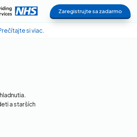
Zaregistrujte sa zadarmo
ečítajte si viac.
hladnutia.
eti a starších