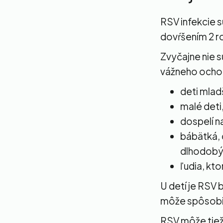
RSV infekcie s
dovŕšením 2 r
Zvyčajne nie s
vážneho ochor
deti mlad
malé deti
dospelí n
bábätká, 
dlhodobý
ľudia, kt
U detí je RSV 
môže spôsobiť
RSV môže tiež 