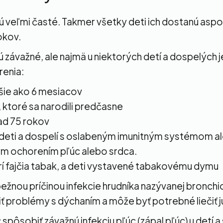
ú veľmi časté. Takmer všetky deti ich dostanú aspo
okov.
ú závažné, ale najmä u niektorých detí a dospelých je
enia:
šie ako 6 mesiacov
, ktoré sa narodili predčasne
ad 75 rokov
deti a dospelí s oslabeným imunitným systémom a
m ochorením pľúc alebo srdca.
orí fajčia tabak, a deti vystavené tabakovému dymu
bežnou príčinou infekcie hrudníka nazývanej bronchio
 problémy s dýchaním a môže byť potrebné liečiť j
spôsobiť závažnú infekciu pľúc (zápal pľúc) u detí a