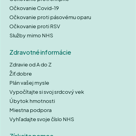
Očkovanie Covid-19
Očkovanie proti pásovému oparu
Očkovanie proti RSV
Služby mimo NHS
Zdravotné informácie
Zdravie od A do Z
Žiť dobre
Plán vašej mysle
Vypočítajte si svoj srdcový vek
Úbytok hmotnosti
Miestna podpora
Vyhľadajte svoje číslo NHS
Získajte pomoc